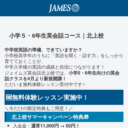
小学５・6年生英会話コース｜北上校
中学校英語の準備、できていますか？
小学校高学年のうちに「英語を聞く・話す力」をしっかり
育てておくことが、
中学入学後の英語の成績と自信につながります！
ジェイムズ英会話北上校では、
小学5・6年生向けの英会
話クラスを4月より新規開講！
ただいま無料体験レッスン受付中です✨
🆓無料体験レッスン実施中！
＼今だけの限定特典もご用意！／
北上校サマーキャンペーン特典🎁
入会金：
通常11,000円 → 50円！