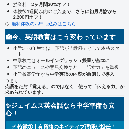
授業料：
2ヶ月間30%オフ！
体験後1週間以内のご入会で、
さらに初月月謝から
2,200円オフ！
👉
無料体験のお申し込みはこちら
🏫今、英語教育はこう変わっています
小学5・6年生では、英語が「教科」として本格スタ
ート
中学校では
オールイングリッシュ授業
が基本に
英語のニュースや意見交換など、「話す力」を重視
小学校高学年から
中学英語の内容が前倒しで導入
つまり…
英語をただ「覚える」のではなく、使って「伝える力」が
求められています。
✨ジェイムズ英会話なら中学準備も安
心！
✅ 特徴①｜有資格のネイティブ講師が担任！