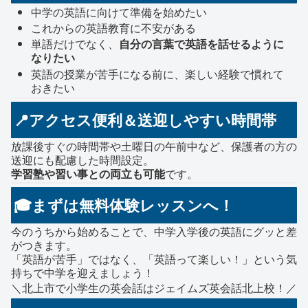
中学の英語に向けて準備を始めたい
これからの英語教育に不安がある
単語だけでなく、
自分の言葉で英語を話せるように
なりたい
英語の授業が苦手になる前に、楽しい経験で慣れて
おきたい
📍アクセス便利＆送迎しやすい時間帯
放課後すぐの時間帯や土曜日の午前中など、保護者の方の
送迎にも配慮した時間設定。
学習塾や習い事との両立も可能
です。
🎓まずは無料体験レッスンへ！
今のうちから始めることで、中学入学後の英語にグッと差
がつきます。
「英語が苦手」ではなく、「英語って楽しい！」という気
持ちで中学を迎えましょう！
＼北上市で小学生の英会話はジェイムズ英会話北上校！／