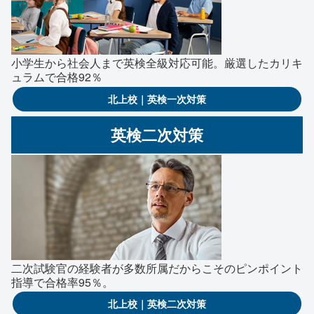
小学生から社会人まで英検全級対応可能。厳選したカリキ
ュラムで合格92％
北上校｜英検一次対策
英検二次対策
二次試験官の経験者が多数所属だからこそのピンポイント
指導で合格率95％。
北上校｜英検二次対策