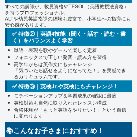
すべての講師が、教員資格やTESOL（英語教授法資格）
を持つプロフェッショナル。
ALTや幼児英語指導の経験も豊富で、小学生への指導にも
安心感があります。
✅ 特徴②｜英語4技能（聞く・話す・読む・書
く）をバランスよく学習
単語・表現を歌やゲームで楽しく定着
フォニックスで正しい発音・読み方を習得
高学年からは英作文にもチャレンジ
「気づいたら話せるようになってた！」を実感でき
るカリキュラムです。
✅ 特徴③｜英検Jr.や英検にもチャレンジ！
モチベーションアップ＆学習成果の確認に最適
英検対策も自然に取り入れたレッスン構成
合格体験が「もっと英語をやりたい！」という自信
に変わります
📚こんなお子さまにおすすめ！