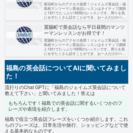
新浜町からのアクセス抜群！ジェイムズ英会話・福
島校マンツーマン英会話レッスンはネイティブ講師
と1対1でたっぷり1時間のレッスンです。周りを気
にせずたくさん話すことができ、お一人だけのペー
ス、レベルに合わせて進むのでわからない所や苦手
な所もし...
置賜町で英会話なら平日昼間のマンツ
ーマンレッスンがお得です！
置賜町からのアクセス抜群！ジェイムズ英会話・福
島校マンツーマン英会話レッスンはネイティブ講師
と1対1でたっぷり1時間のレッスンです。周りを気
にせずたくさん話すことができ、お一人だけのペー
ス、レベルに合わせて進むのでわからない所や苦手
な所もし...
福島の英会話についてAIに聞いてみまし
た！
流行りのChat GPTに「福島のジェイムズ英会話について
教えて下さい」と聞いてみました！答えは
もちろんです！福島での英会話に関するいくつかのフ
レーズや表現を紹介します。
福島で役立つ英会話フレーズをいくつか紹介します。これ
らのフレーズは、日常生活や旅行、ショッピングなどで使
える基本的なものです。