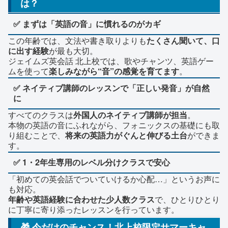
は？
✅ まずは「英語の音」に慣れるのがカギ
この年齢では、文法や書き取りよりも
たくさん聞いて、口
に出す経験
が最も大切。
ジェイムズ英会話 北上校では、歌やチャンツ、英語ゲー
ムを使って
楽しみながら“音”の感覚を育てます
。
✅ ネイティブ講師のレッスンで「正しい発音」が自然
に
すべてのクラスは
外国人のネイティブ講師が担当
。
本物の英語の音にふれながら、フォニックスの基礎にも取
り組むことで、
将来の英語力がぐんと伸びる土台
ができま
す。
✅ 1・2年生専用のレベル分けクラスで安心
「初めての英会話でついていけるか心配…」というお声に
も対応。
年齢や英語経験に合わせた少人数クラス
で、ひとりひとり
に丁寧に寄り添ったレッスンを行っています。
🎁 今だけのチャンス！北上校限定サマーキャ