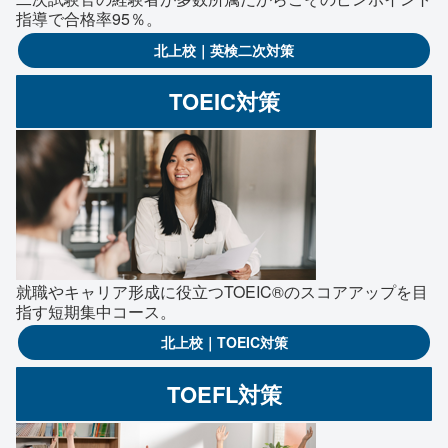
指導で合格率95％。
北上校｜英検二次対策
TOEIC対策
就職やキャリア形成に役立つTOEIC®のスコアアップを目
指す短期集中コース。
北上校｜TOEIC対策
TOEFL対策