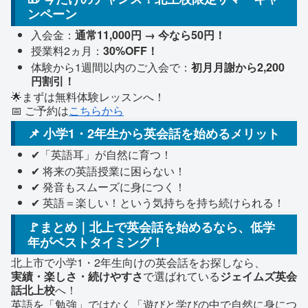
ンペーン
入会金：
通常11,000円 → 今なら50円！
授業料2ヵ月：
30%OFF！
体験から1週間以内のご入会で：
初月月謝から2,200
円割引！
🌟まずは無料体験レッスンへ！
📅 ご予約は
こちらから
📌 小学1・2年生から英会話を始めるメリット
✔「英語耳」が自然に育つ！
✔ 将来の英語授業に困らない！
✔ 発音もスムーズに身につく！
✔ 英語＝楽しい！という気持ちを持ち続けられる！
🚩まとめ｜北上で英会話を始めるなら、低学
年がベストタイミング！
北上市で小学1・2年生向けの英会話をお探しなら、
実績・楽しさ・続けやすさ
で選ばれている
ジェイムズ英会
話北上校
へ！
英語を「勉強」ではなく「遊びと学びの中で自然に身につ