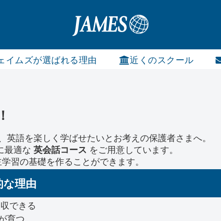
ェイムズが選ばれる理由
近くのスクール
！
、英語を楽しく学ばせたいとお考えの保護者さまへ。
に最適な
をご用意しています。
英会話コース
主学習の基礎を作ることができます。
的な理由
収できる
が育つ