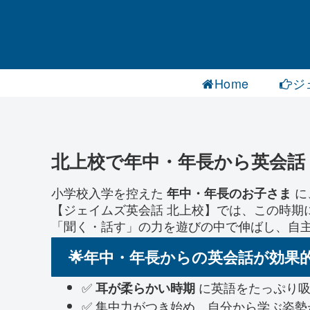
Home
ジ
北上校で年中・年長から英会話
小学校入学を控えた
に
年中・年長のお子さま
【ジェイムズ英会話 北上校】では、この時期
「聞く・話す」の力を遊びの中で伸ばし、自
🌟年中・年長からの英会話が効果
✅
に英語をたっぷり吸
耳が柔らかい時期
✅ 集中力がつき始め、自分から学ぶ姿勢