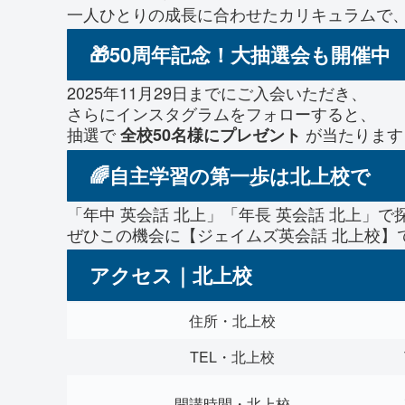
一人ひとりの成長に合わせたカリキュラムで
🎁50周年記念！大抽選会も開催中
2025年11月29日までにご入会いただき、
さらにインスタグラムをフォローすると、
抽選で
が当たります
全校50名様にプレゼント
🌈自主学習の第一歩は北上校で
「年中 英会話 北上」「年長 英会話 北上」
ぜひこの機会に【ジェイムズ英会話 北上校】
アクセス｜北上校
住所・北上校
TEL・北上校
開講時間・北上校