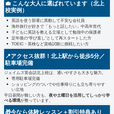
💼 こんな大人に選ばれています（北上
校実例）
英語を使う部署に異動して不安な会社員
海外旅行が好きで「もっと話したい」中高年世代
子どもに英語を教える立場として勉強中の保護者
定年後の“学び直し”として再スタートした方
TOEIC・英検など資格試験に挑戦したい方
📍アクセス抜群！北上駅から徒歩5分／
駐車場完備
ジェイムズ英会話北上校は、通いやすさも大きな魅力。
専用駐車場完備
ショッピングのついでや仕事帰りにも立ち寄りやす
い立地
平日昼間が難しい方も、
夜や土曜日を活用してしっかり学
べる環境
が整っています。
🎁今なら体験レッスン＋割引特典あり