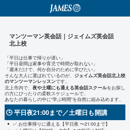
マンツーマン英会話｜ジェイムズ英会話
北上校
「平日は仕事で帰りが遅い」
「平日昼間は家事や育児で時間が取れない」
「週末だけで、何か自分のために学びたい」
そんな大人に選ばれているのが、
ジェイムズ英会話北上校
のマンツーマンレッスン
です。
北上市内で、
夜や土曜にも通える英会話スクール
をお探し
の方にぴったりの柔軟スケジュールで、
あなたの暮らしの中に“学ぶ時間”を自然に組み込めます。
🕒 平日夜21:00まで／土曜日も開講
✅ お仕事帰りに通える【平日夜 〜21:00まで】