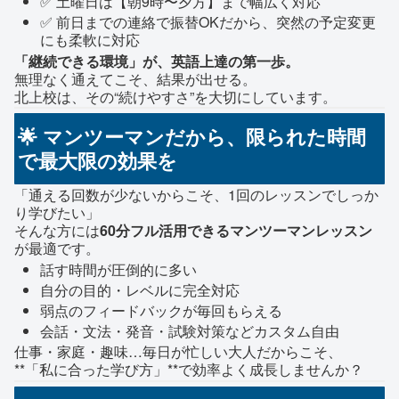
✅ 土曜日は【朝9時〜夕方】まで幅広く対応
✅ 前日までの連絡で振替OKだから、突然の予定変更
にも柔軟に対応
「継続できる環境」が、英語上達の第一歩。
無理なく通えてこそ、結果が出せる。
北上校は、その“続けやすさ”を大切にしています。
🌟 マンツーマンだから、限られた時間
で最大限の効果を
「通える回数が少ないからこそ、1回のレッスンでしっか
り学びたい」
そんな方には
60分フル活用できるマンツーマンレッスン
が最適です。
話す時間が圧倒的に多い
自分の目的・レベルに完全対応
弱点のフィードバックが毎回もらえる
会話・文法・発音・試験対策などカスタム自由
仕事・家庭・趣味…毎日が忙しい大人だからこそ、
**「私に合った学び方」**で効率よく成長しませんか？