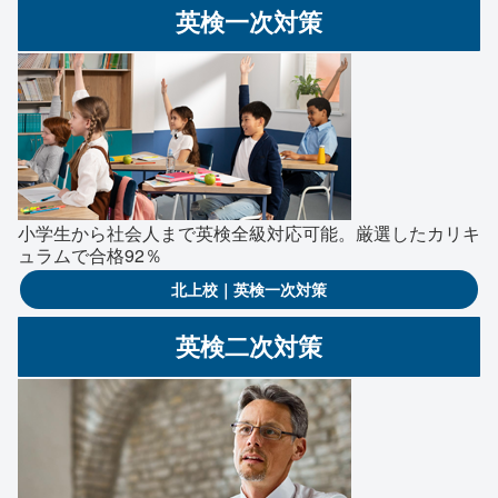
英検一次対策
小学生から社会人まで英検全級対応可能。厳選したカリキ
ュラムで合格92％
北上校｜英検一次対策
英検二次対策