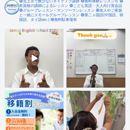
🔵北上市で数少ないネイティブ講師
🔵無料体験レッスン可
🔵
有資格の講師によるレッスン
🔵こども英語・大人向け英会話
🔵グループレッスン・マンツーマンレッスン
🔵友人やご家族
と一緒にスモールグループレッスン
🔵第二ヵ国語(中国語、韓
国語、タイ語etc.)
🔵無料駐車場有