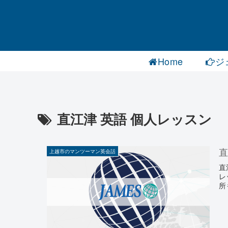
Home
ジ
直江津 英語 個人レッスン
上越市のマンツーマン英会話
直
レ
所