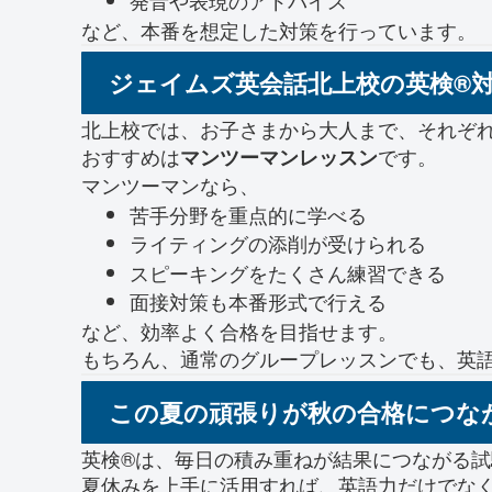
発音や表現のアドバイス
など、本番を想定した対策を行っています。
ジェイムズ英会話北上校の英検®
北上校では、お子さまから大人まで、それぞ
おすすめは
です。
マンツーマンレッスン
マンツーマンなら、
苦手分野を重点的に学べる
ライティングの添削が受けられる
スピーキングをたくさん練習できる
面接対策も本番形式で行える
など、効率よく合格を目指せます。
もちろん、通常のグループレッスンでも、英
この夏の頑張りが秋の合格につな
英検®は、毎日の積み重ねが結果につながる試
夏休みを上手に活用すれば、英語力だけでな