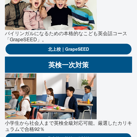
バイリンガルになるための本格的なこども英会話コース
「GrapeSEED」。
北上校｜GrapeSEED
英検一次対策
小学生から社会人まで英検全級対応可能。厳選したカリキ
ュラムで合格92％