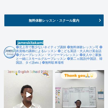
無料体験レッスン・スクール案内
jameskitakami
🔵北上市で数少ないネイティブ講師
🔵無料体験レッスン可
🔵
有資格の講師によるレッスン
🔵こども英語・大人向け英会話
🔵グループレッスン・マンツーマンレッスン
🔵友人やご家族
と一緒にスモールグループレッスン
🔵第二ヵ国語(中国語、韓
国語、タイ語etc.)
🔵無料駐車場有